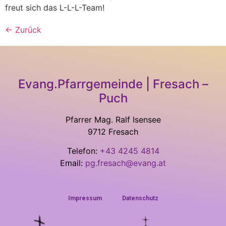
freut sich das L-L-L-Team!
←
Zurück
Evang.Pfarrgemeinde | Fresach –
Puch
Pfarrer Mag. Ralf Isensee
9712 Fresach
Telefon:
+43 4245 4814
Email:
pg.fresach@evang.at
Impressum
Datenschutz