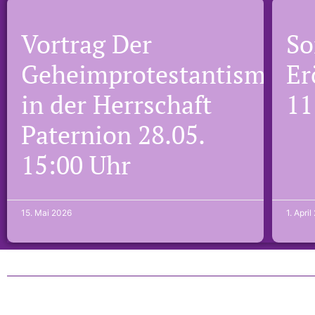
Vortrag Der
So
Geheimprotestantismus
Er
in der Herrschaft
11
Paternion 28.05.
15:00 Uhr
15. Mai 2026
1. Apri